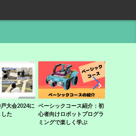
神戸大会2024に
ベーシックコース紹介：初
invent
ました
心者向けロボットプログラ
（PID制
ミングで楽しく学ぶ
解説）