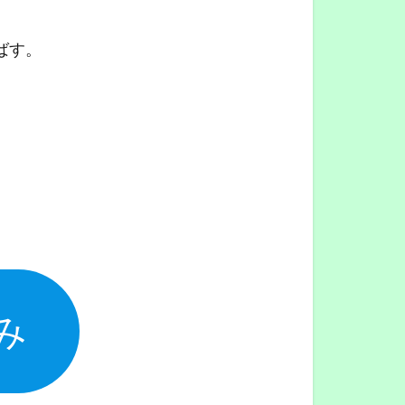
ばす。
み