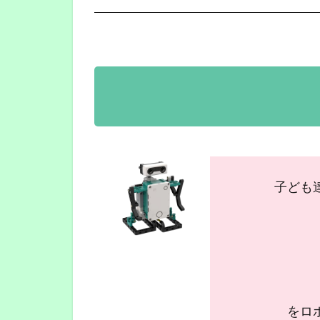
子ども
をロ